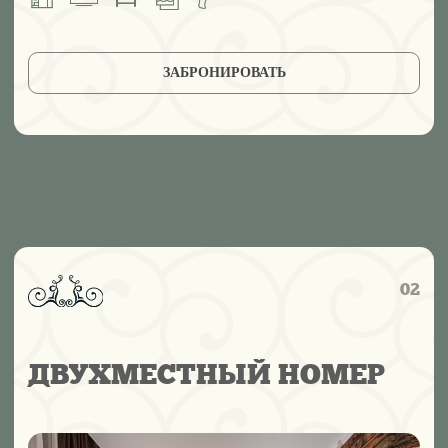
Комфортный вариант для пары или друзей, ценящих
простор и спокойствие. Светлая комната с мягкими
оттенками интерьера располагает к отдыху, а
открывающиеся окна наполняют её свежим
воздухом и дневным светом.
Площадь:
12–15 м²
Кровать:
двуспальная 170×200
Особенности:
в некоторых номерах предусмотрены
стулья и небольшая зона отдыха; вид на зелёную
территорию отеля.
ЗАБРОНИРОВАТЬ