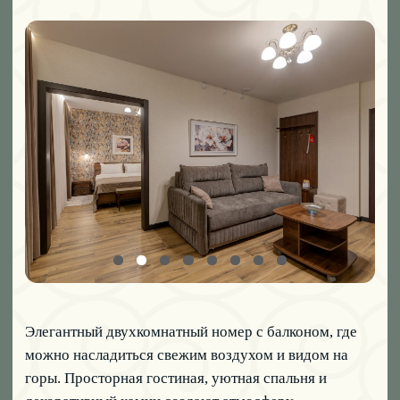
НОМЕРНОЙ ФОНД
КОНТАКТЫ
+7 (918) 233 11 15
psebaytur@mail.ru
АДРЕС
Россия, Краснодарский Край, Мостовский
Район, Село Солёное, Октябрьская Улица, 1В
400 м от трассы 03К-005
НАВИГАЦИЯ
Главная
Локации
Номерной фонд
Контакты
Банкетный зал
О нас
ГОСТЯМ