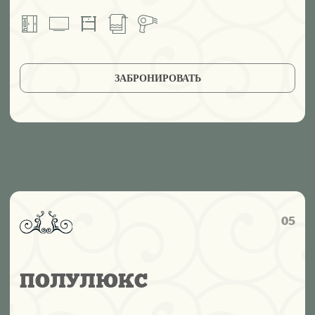
Просторный двухкомнатный номер с отдельной
спальней и гостиной — идеален для длительного
отдыха. Светлое пространство, мягкая мебель и
детали интерьера создают атмосферу уюта и
статуса.
Площадь:
61 м²
Кровати:
две односпальные 160×200
Особенности:
диван (доп. место), барный стол с 4
стульями, дамский столик, отдельные ванная и
душевая, шкаф в ванной, кондиционер,
расположение на втором этаже.