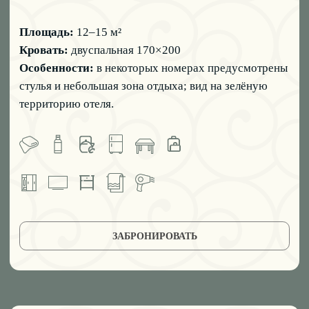
пространство светом, а мягкие тона создают
атмосферу уюта. В некоторых номерах — диван как
дополнительное место.
Площадь:
14–15 м²
Кровать:
двуспальная 170×200
Особенности:
два открывающихся окна; часть
номеров оснащена диваном.
ЗАБРОНИРОВАТЬ
05