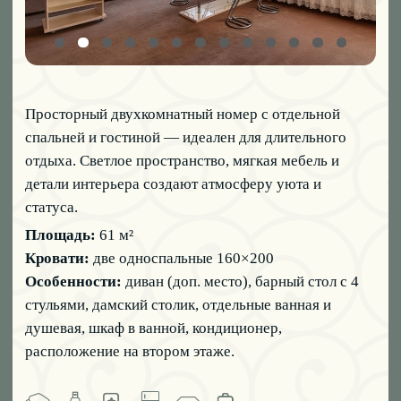
Просторный номер, созданный для тех, кто ценит
максимум комфорта. Светлый интерьер, изящные
детали и продуманная планировка делают отдых по-
настоящему безмятежным.
Площадь:
42 м²
Кровать:
двуспальная 190×200
Особенности:
диван (доп. место), дамский столик,
отдельные ванная и душевая, шкаф в ванной,
кондиционер, второй этаж.
ЗАБРОНИРОВАТЬ