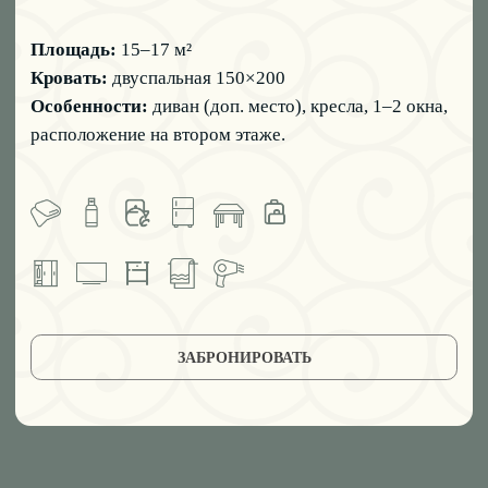
Элегантный двухкомнатный номер с балконом, где
можно насладиться свежим воздухом и видом на
горы. Просторная гостиная, уютная спальня и
декоративный камин создают атмосферу
спокойствия и уединённого отдыха.
Площадь:
34 м²
Кровать:
двуспальная 150×200
Особенности:
балкон с мебелью, диван (доп. место),
декоративный камин, дамский столик, джакузи,
кондиционер, расположение на втором этаже.