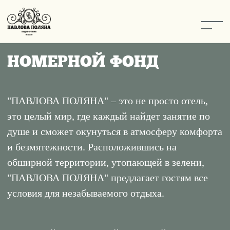
+
НОМЕРНОЙ ФОНД
"ПАВЛОВА ПОЛЯНА" – это не просто отель,
это целый мир, где каждый найдет занятие по
душе и сможет окунуться в атмосферу комфорта
и безмятежности. Расположившись на
обширной территории, утопающей в зелени,
"ПАВЛОВА ПОЛЯНА" предлагает гостям все
условия для незабываемого отдыха.
Наслаждайтесь природой: Прогуляйтесь по
живописным тропинкам, укрытым в тени
деревьев, и найдите уединение в одной из
уютных малых беседок, разбросанных по
территории. Для больших компаний
предусмотрена просторная беседка, где можно