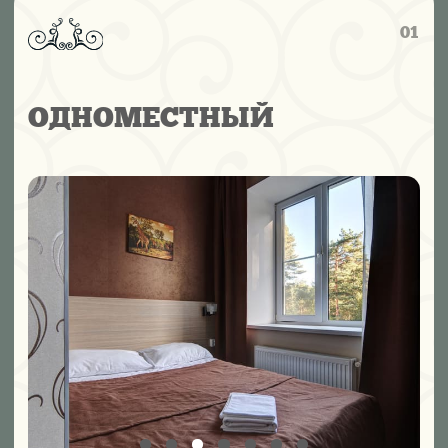
Тёплый, камерный и уютный — идеален для тех, кто
ценит спокойствие и личное пространство. Мягкие
тона и приятное освещение создают атмосферу
отдыха после дня, наполненного впечатлениями.
Площадь:
11–13 м²
Кровать:
двуспальная 140×200
Особенности:
открывающиеся окна с видом на
территорию; в некоторых номерах — диван, который
можно использовать как дополнительное место.
ЗАБРОНИРОВАТЬ