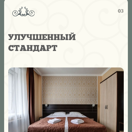
ПОЛУЛЮКС
Просторный номер с отдельной спальней и гостиной
— идеален для отдыха с комфортом. Мягкая мебель,
светлый интерьер и продуманные детали создают
ощущение домашнего уюта.
Площадь:
15–17 м²
Кровать:
двуспальная 150×200